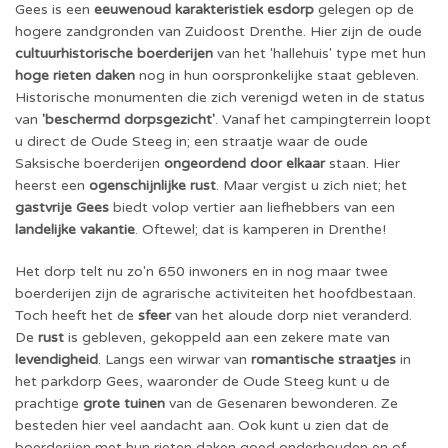
Gees is een
eeuwenoud karakteristiek esdorp
gelegen op de
hogere zandgronden van
Zuidoost Drenthe
. Hier zijn de oude
cultuurhistorische boerderijen
van het 'hallehuis' type met hun
hoge rieten daken
nog in hun oorspronkelijke staat gebleven.
Historische monumenten die zich verenigd weten in de status
van
'beschermd dorpsgezicht'
. Vanaf
het campingterrein
loopt
u direct de Oude Steeg in; een straatje waar de oude
Saksische boerderijen
ongeordend door elkaar
staan. Hier
heerst een
ogenschijnlijke rust
. Maar vergist u zich niet; het
gastvrije Gees
biedt volop vertier aan liefhebbers van een
landelijke vakantie
. Oftewel; dat is
kamperen in Drenthe!
Het dorp telt nu zo'n 650 inwoners en in nog maar twee
boerderijen zijn de agrarische activiteiten het hoofdbestaan.
Toch heeft het de
sfeer
van het aloude dorp niet veranderd.
De
rust
is gebleven, gekoppeld aan een zekere mate van
levendigheid
. Langs een wirwar van
romantische straatjes
in
het parkdorp Gees, waaronder de Oude Steeg kunt u de
prachtige
grote tuinen
van de Gesenaren bewonderen. Ze
besteden hier veel aandacht aan. Ook kunt u zien dat de
boerderijen met hun rieten daken goed onderhouden en of